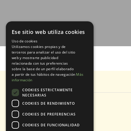
Ese sitio web utiliza cookies
Uso de cookies
Utilizamos cookies propias y de
terceros para analizar el uso del sitio
web y mostrarte publicidad
relacionada con tus preferencias
sobre la base de un perfil elaborado
a partir de tus hábitos de navegación
Más
información
COOKIES ESTRICTAMENTE
NECESARIAS
COOKIES DE RENDIMIENTO
Call Anytime
(+34) 674 80 57 78
COOKIES DE PREFERENCIAS
COOKIES DE FUNCIONALIDAD