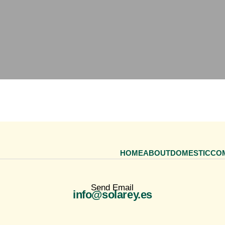
HOME
ABOUT
DOMESTIC
CO
Send Email
info@solarey.es