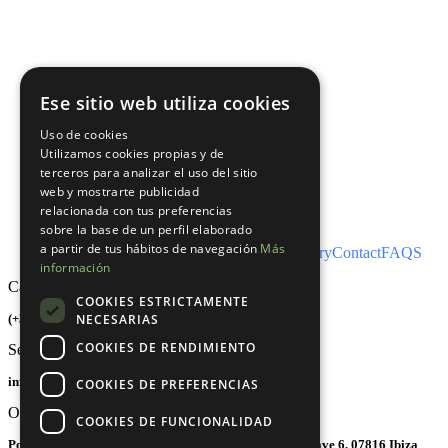
Ese sitio web utiliza cookies
Uso de cookies
Utilizamos cookies propias y de
terceros para analizar el uso del sitio
web y mostrarte publicidad
relacionada con tus preferencias
sobre la base de un perfil elaborado
a partir de tus hábitos de navegación
Más
Home
About
Domestic
Commercial
Grants
Gallery
Contact
FAQS
información
Call Anytime
COOKIES ESTRICTAMENTE
NECESARIAS
(+34) 674 80 57 78
COOKIES DE RENDIMIENTO
Send Email
info@solarey.es
COOKIES DE PREFERENCIAS
Office Address
COOKIES DE FUNCIONALIDAD
Polígono Monte Cristo, C/ Vicente Marí Mayans, 14, Nave 6, 07816 Ibiza